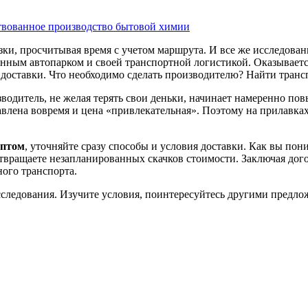
вованное производство бытовой химии
и, просчитывая время с учетом маршрута. И все же исследован
енным автопарком и своей транспортной логистикой. Оказываетс
 доставки. Что необходимо сделать производителю? Найти транс
изводитель, не желая терять свои деньки, начинает намеренно п
тавлена вовремя и цена «привлекательная». Поэтому на прилавка
оптом
, уточняйте сразу способы и условия доставки. Как вы пони
твращаете незапланированных скачков стоимости. Заключая дого
ного транспорта.
асследования. Изучите условия, поинтересуйтесь другими пред