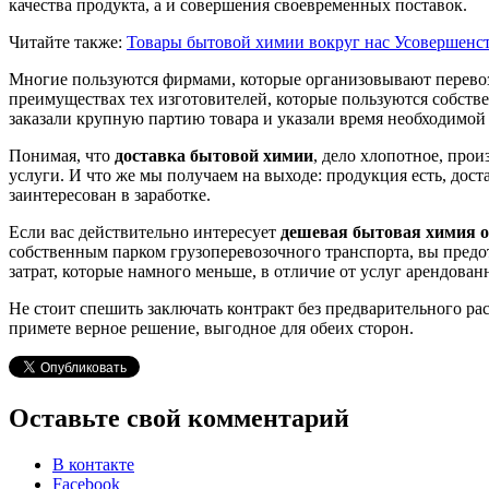
качества продукта, а и совершения своевременных поставок.
Читайте также:
Товары бытовой химии вокруг нас
Усовершенст
Многие пользуются фирмами, которые организовывают перевозк
преимуществах тех изготовителей, которые пользуются собств
заказали крупную партию товара и указали время необходимой
Понимая, что
доставка бытовой химии
, дело хлопотное, про
услуги. И что же мы получаем на выходе: продукция есть, дос
заинтересован в заработке.
Если вас действительно интересует
дешевая бытовая химия 
собственным парком грузоперевозочного транспорта, вы предо
затрат, которые намного меньше, в отличие от услуг арендован
Не стоит спешить заключать контракт без предварительного р
примете верное решение, выгодное для обеих сторон.
Оставьте свой комментарий
В контакте
Facebook