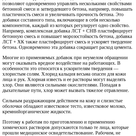
позволяют одновременно управлять несколькими свойствами
бетонной смеси и затвердевшего бетона, например, повышать
пластичность смеси и увеличивать прочность бетона. Это
добавки составного типа, включающие в себя несколько
компонентов, каждый из которых регулирует одно свойство.
Например, комплексная добавка ЛСТ + СНВ пластифицирует
бетонную смесь и повышает морозостойкость бетона, добавка
ЛСТ + ХК также пластифицирует смесь и ускоряет твердение
бетона. Одновременно эта добавка сокращает расход цемента.
Многие из применяемых добавок при неумелом обращении
могут оказывать вредное воздействие на работающих. В
особенности это относится к ускорителям твердения —
хлористым солям. Хлорид кальция весьма опасен для кожи
лица и рук. Хлорная известь и ее растворы могут выделять
хлор. Они являются сильными окислителями. Попадая в
дыхательные пути, хлор может вызвать тяжелое отравление.
Сильным раздражающим действием на кожу и слизистые
оболочки обладают известковое тесто, известковое молоко,
кремнийорганические жидкости.
Поэтому к работам по приготовлению и применению
химических растворов допускаются только те лица, которые
прошли медицинское освидетельствование. Рабочим, не