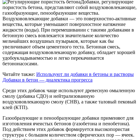
Добавки, регулирующие
пористость бетона, представляют собой воздухововлекающие,
газообразующие, пенообразуюшие вещества.
Воздухововлекающие добавки — это поверхностно-активные
вещества, которые уменьшают поверхностное натяжение
жидкости (воды). При перемешивании с такими добавками в
бетонную смесь вовлекается значительное количество
мельчайших воздушных пузырьков, которые как бы
увеличивают объем цементного теста. Бетонная смесь,
содержащая воздухововлекающую добавку, обладает хорошей
удобоукладываемостью и легко перекачивается
бетононасосами.
Читайте также:
Используют ли добавки в бетоны и растворы
Добавки в бетон — диалектика прогресса
Среди этих добавок чаще используют древесную омыленную
смолу (добавка СДО) и нейтрализованную
воздухововлекающую смолу (СНВ), а также таловый пековый
клей (КТП).
Газообразующие и пенообразующие добавки применяют для
изготовления ячеистых бетонов (газобетона и пенобетона).
Под действием этих добавок формируется высокопористая
структура с большим количеством сферических пор — ячеек.