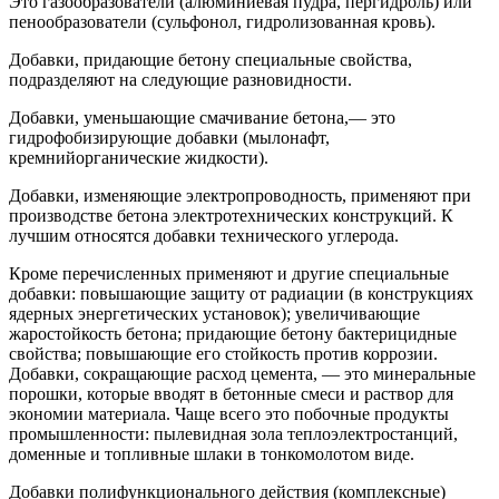
Это газообразователи (алюминиевая пудра, пергидроль) или
пенообразователи (сульфонол, гидролизованная кровь).
Добавки, придающие бетону специальные свойства,
подразделяют на следующие разновидности.
Добавки, уменьшающие смачивание бетона,— это
гидрофобизирующие добавки (мылонафт,
кремнийорганические жидкости).
Добавки, изменяющие электропроводность, применяют при
производстве бетона электротехнических конструкций. К
лучшим относятся добавки технического углерода.
Кроме перечисленных применяют и другие специальные
добавки: повышающие защиту от радиации (в конструкциях
ядерных энергетических установок); увеличивающие
жаростойкость бетона; придающие бетону бактерицидные
свойства; повышающие его стойкость против коррозии.
Добавки, сокращающие расход цемента, — это минеральные
порошки, которые вводят в бетонные смеси и раствор для
экономии материала. Чаще всего это побочные продукты
промышленности: пылевидная зола теплоэлектростанций,
доменные и топливные шлаки в тонкомолотом виде.
Добавки полифункционального действия (комплексные)