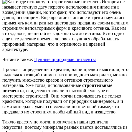
История не
называет точную дату первого использования пигмента в
возведении зданий, но тот факт, что используют его очень
давно, неоспорим. Еще древние египтяне и греки научились
применять камни разных цветов для предания своим великим
строениям неповторимых форм и красивого оттенка. Как им
это удалось, не пытайтесь докопаться до истины. Ясно одно –
еще в те далекие времена человек научился обрабатывать
природный материал, что и отразилось на древней
архитектуре.
Читайте также:
Ценные природные пигменты
Проявляя определенный креатив, наши предки выяснили, что
выделяя красящий пигмент из природного материала, можно
получить множество красок и оттенков строительного
материала. Уже тогда, использованные
строительные
пигменты
, свидетельствовали о высокой культуре и
мастерстве строителей. Они могли использовать не только
красители, которые получали от природных минералов, а и
сами минералы умело совмещали по цветовой гамме, что
предавало их строениям необычайный вид и изящество.
Такую красоту не могли пропустить наши ценители
искусства, поэтому минералы разных цветов доставлялись из