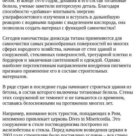
бетон. В конце 1970 годов, добавив в его состав титановые
белила, ученые заметили интересную деталь. Благодаря
способности «добавки» впитывать энергию
ультрафиолетового излучения и вступать в дальнейшую
реакцию с водяными парами с выделением кислорода, она
позволила создать материал с функцией самоочистки!
Сегодня наночастицы диоксида титана применяются для
самоочистки самых разнообразных поверхностей во многих
сферах народного хозяйства, начиная от стен зданий и
сооружений, стеклянных поверхностей, тротуарной плитки и
бордюров и заканчивая сантехникой и одеждой. Однако
наиболее перспективным направлением внедрения пигмента
признано применение его в составе строительных
материалов.
В ряде стран в последние годы начинают строиться здания из
бетона, в состав которого включены титановые белила. Стены
этих сооружений не темнеют и не пачкаются со временем,
оставаясь белоснежными на протяжении многих лет.
Например, внимание всех туристов, попадающих в Рим,
неизменно привлекает церковь Dives in Misericordia. Это
сооружение в стиле постмодернизма построено из
железобетона и стекла. Перед началом возведения церкви в
2003 году строителям было поставлено условие – все стены